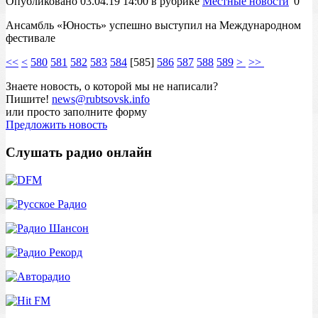
Опубликовано 03.04.19 14:00 в рубрике
Местные новости
0
Ансамбль «Юность» успешно выступил на Международном
фестивале
<<
<
580
581
582
583
584
[
585
]
586
587
588
589
>
>>
Знаете новость, о которой мы не написали?
Пишите!
news@rubtsovsk.info
или просто заполните форму
Предложить новость
Слушать радио онлайн