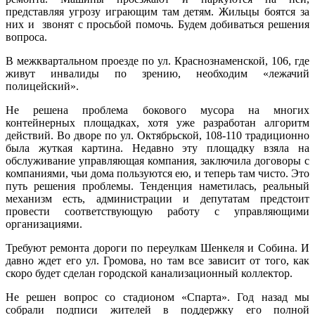
представляя угрозу играющим там детям. Жильцы боятся за
них и звонят с просьбой помочь. Будем добиваться решения
вопроса.
В межквартальном проезде по ул. Краснознаменской, 106, где
живут инвалиды по зрению, необходим «лежачий
полицейский».
Не решена проблема бокового мусора на многих
контейнерных площадках, хотя уже разработан алгоритм
действий. Во дворе по ул. Октябрьской, 108-110 традиционно
была жуткая картина. Недавно эту площадку взяла на
обслуживание управляющая компания, заключила договоры с
компаниями, чьи дома пользуются ею, и теперь там чисто. Это
путь решения проблемы. Тенденция наметилась, реальный
механизм есть, администрации и депутатам предстоит
провести соответствующую работу с управляющими
организациями.
Требуют ремонта дороги по переулкам Шенкеля и Собина. И
давно ждет его ул. Громова, но там все зависит от того, как
скоро будет сделан городской канализационный коллектор.
Не решен вопрос со стадионом «Спарта». Год назад мы
собрали подписи жителей в поддержку его полной