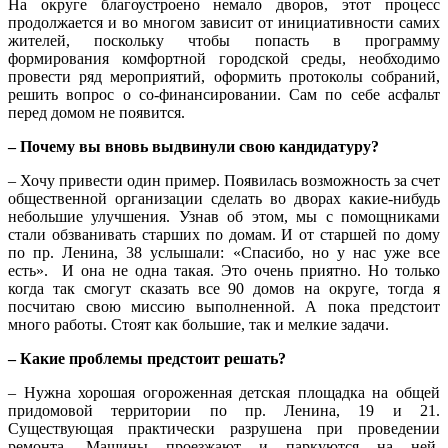
На округе благоустроено немало дворов, этот процесс
продолжается и во многом зависит от инициативности самих
жителей, поскольку чтобы попасть в программу
формирования комфортной городской среды, необходимо
провести ряд мероприятий, оформить протоколы собраний,
решить вопрос о со-финансировании. Сам по себе асфальт
перед домом не появится.
– Почему вы вновь выдвинули свою кандидатуру?
– Хочу привести один пример. Появилась возможность за счет
общественной организации сделать во дворах какие-нибудь
небольшие улучшения. Узнав об этом, мы с помощниками
стали обзванивать старших по домам. И от старшей по дому
по пр. Ленина, 38 услышали: «Спасибо, но у нас уже все
есть». И она не одна такая. Это очень приятно. Но только
когда так смогут сказать все 90 домов на округе, тогда я
посчитаю свою миссию выполненной. А пока предстоит
много работы. Стоят как большие, так и мелкие задачи.
– Какие проблемы предстоит решать?
– Нужна хорошая огороженная детская площадка на общей
придомовой территории по пр. Ленина, 19 и 21.
Существующая практически разрушена при проведении
ремонта. Машины проезжают и паркуются на ней,