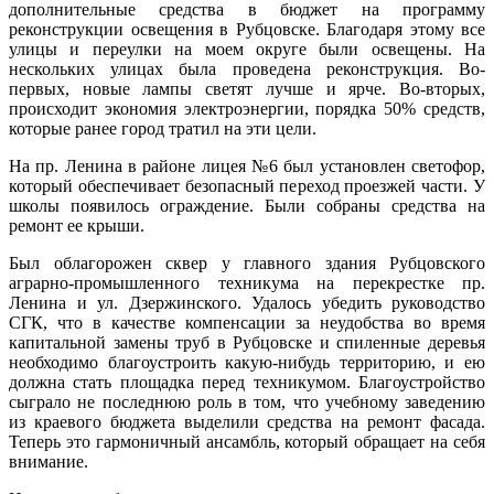
дополнительные средства в бюджет на программу
реконструкции освещения в Рубцовске. Благодаря этому все
улицы и переулки на моем округе были освещены. На
нескольких улицах была проведена реконструкция. Во-
первых, новые лампы светят лучше и ярче. Во-вторых,
происходит экономия электроэнергии, порядка 50% средств,
которые ранее город тратил на эти цели.
На пр. Ленина в районе лицея №6 был установлен светофор,
который обеспечивает безопасный переход проезжей части. У
школы появилось ограждение. Были собраны средства на
ремонт ее крыши.
Был облагорожен сквер у главного здания Рубцовского
аграрно-промышленного техникума на перекрестке пр.
Ленина и ул. Дзержинского. Удалось убедить руководство
СГК, что в качестве компенсации за неудобства во время
капитальной замены труб в Рубцовске и спиленные деревья
необходимо благоустроить какую-нибудь территорию, и ею
должна стать площадка перед техникумом. Благоустройство
сыграло не последнюю роль в том, что учебному заведению
из краевого бюджета выделили средства на ремонт фасада.
Теперь это гармоничный ансамбль, который обращает на себя
внимание.