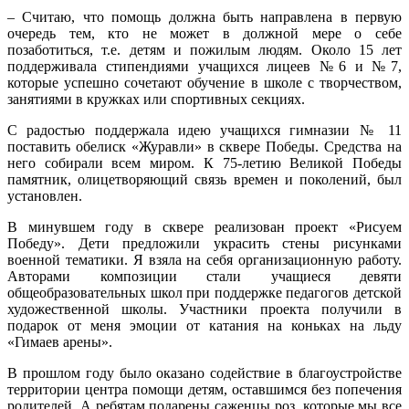
– Считаю, что помощь должна быть направлена в первую
очередь тем, кто не может в должной мере о себе
позаботиться, т.е. детям и пожилым людям. Около 15 лет
поддерживала стипендиями учащихся лицеев №6 и №7,
которые успешно сочетают обучение в школе с творчеством,
занятиями в кружках или спортивных секциях.
С радостью поддержала идею учащихся гимназии № 11
поставить обелиск «Журавли» в сквере Победы. Средства на
него собирали всем миром. К 75-летию Великой Победы
памятник, олицетворяющий связь времен и поколений, был
установлен.
В минувшем году в сквере реализован проект «Рисуем
Победу». Дети предложили украсить стены рисунками
военной тематики. Я взяла на себя организационную работу.
Авторами композиции стали учащиеся девяти
общеобразовательных школ при поддержке педагогов детской
художественной школы. Участники проекта получили в
подарок от меня эмоции от катания на коньках на льду
«Гимаев арены».
В прошлом году было оказано содействие в благоустройстве
территории центра помощи детям, оставшимся без попечения
родителей. А ребятам подарены саженцы роз, которые мы все