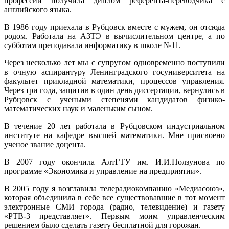
профессий получила диплом референта-переводчика с
английского языка.
В 1986 году приехала в Рубцовск вместе с мужем, он отсюда
родом. Работала на АЗТЭ в вычислительном центре, а по
субботам преподавала информатику в школе №11.
Через несколько лет мы с супругом одновременно поступили
в очную аспирантуру Ленинградского госуниверситета на
факультет прикладной математики, процессов управления.
Через три года, защитив в один день диссертации, вернулись в
Рубцовск с учеными степенями кандидатов физико-
математических наук и маленьким сыном.
В течение 20 лет работала в Рубцовском индустриальном
институте на кафедре высшей математики. Мне присвоено
ученое звание доцента.
В 2007 году окончила АлтГТУ им. И.И.Ползунова по
программе «Экономика и управление на предприятии».
В 2005 году я возглавила телерадиокомпанию «Медиасоюз»,
которая объединила в себе все существовавшие в тот момент
электронные СМИ города (радио, телевидение) и газету
«РТВ-3 представляет». Первым моим управленческим
решением было сделать газету бесплатной для горожан.