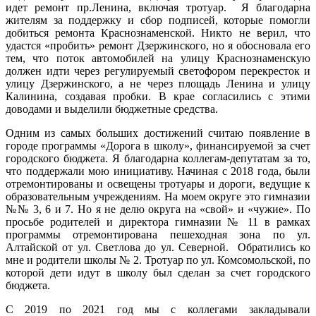
идет ремонт пр.Ленина, включая тротуар. Я благодарна
жителям за поддержку и сбор подписей, которые помогли
добиться ремонта Краснознаменской. Никто не верил, что
удастся «пробить» ремонт Дзержинского, но я обосновала его
тем, что поток автомобилей на улицу Краснознаменскую
должен идти через регулируемый светофором перекресток и
улицу Дзержинского, а не через площадь Ленина и улицу
Калинина, создавая пробки. В крае согласились с этими
доводами и выделили бюджетные средства.
Одним из самых больших достижений считаю появление в
городе программы «Дорога в школу», финансируемой за счет
городского бюджета. Я благодарна коллегам-депутатам за то,
что поддержали мою инициативу. Начиная с 2018 года, были
отремонтированы и освещены тротуары и дороги, ведущие к
образовательным учреждениям. На моем округе это гимназии
№№ 3, 6 и 7. Но я не делю округа на «свой» и «чужие». По
просьбе родителей и директора гимназии № 11 в рамках
программы отремонтирована пешеходная зона по ул.
Алтайской от ул. Светлова до ул. Северной. Обратились ко
мне и родители школы № 2. Тротуар по ул. Комсомольской, по
которой дети идут в школу был сделан за счет городского
бюджета.
С 2019 по 2021 год мы с коллегами закладывали