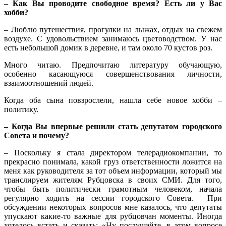
– Как Вы проводите свободное время? Есть ли у Вас
хобби?
– Люблю путешествия, прогулки на лыжах, отдых на свежем
воздухе. С удовольствием занимаюсь цветоводством. У нас
есть небольшой домик в деревне, и там около 70 кустов роз.
Много читаю. Предпочитаю литературу обучающую,
особенно касающуюся совершенствования личности,
взаимоотношений людей.
Когда оба сына повзрослели, нашла себе новое хобби –
политику.
– Когда Вы впервые решили стать депутатом городского
Совета и почему?
– Поскольку я стала директором телерадиокомпании, то
прекрасно понимала, какой груз ответственности ложится на
меня как руководителя за тот объем информации, который мы
транслируем жителям Рубцовска в своих СМИ. Для того,
чтобы быть политически грамотным человеком, начала
регулярно ходить на сессии городского Совета. При
обсуждении некоторых вопросов мне казалось, что депутаты
упускают какие-то важные для рубцовчан моменты. Иногда
хотелось встать и сказать: «Ну послушайте, в этом вопросе