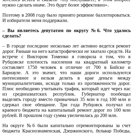
нужно сделать иначе. Это будет более эффективно».
Поэтому в 2008 году было принято решение баллотироваться.
И избиратели меня поддержали.
– Вы являетесь депутатом по округу №6. Что удалось
сделать?
– В городе последние несколько лет активно ведется ремонт
дорог. Раньше на него катастрофически не хватало средств. На
встрече с Виктором Томенко я говорила о том, что в
Рубцовске плотность населения на квадратный километр
составляет 1750 человек в отличие от 700 в Бийске и
Барнауле. А это значит, что наши дороги используются
интенсивнее и нельзя делить в крае деньги между
муниципалитетами, исходя только из протяженности дорог.
Плюс необходимо учитывать трафик, который идет через нас
из среднеазиатских республик. Губернатор пообещал
выделять городу вместо привычных 35 млн в год 100 млн и
сдержал свое обещание. Три года Рубцовск получал из
краевого бюджета на капитальный ремонт дорог по 100 млн
рублей. В прошлом году сумма увеличилась до 200 млн.
На округе №6 были капитально отремонтированы за счет
бюджета Краснознаменская, Дзержинского, бульвар Победы,