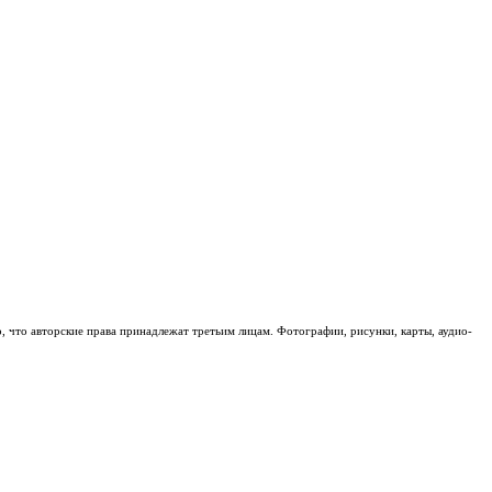
о, что авторские права принадлежат третьим лицам. Фотографии, рисунки, карты, аудио-