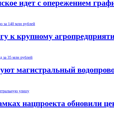
нское идет с опережением граф
огу к крупному агропредприяти
уют магистральный водопровод
рамках нацпроекта обновили ц