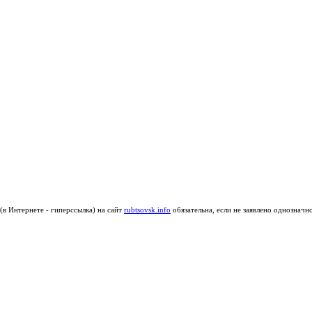
в Интернете - гиперссылка) на сайт
rubtsovsk.info
обязательна, если не заявлено однозначн