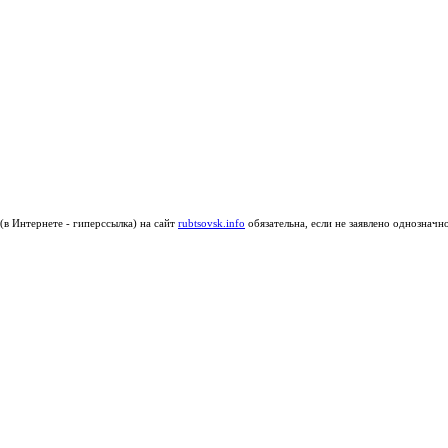
в Интернете - гиперссылка) на сайт
rubtsovsk.info
обязательна, если не заявлено однозначн