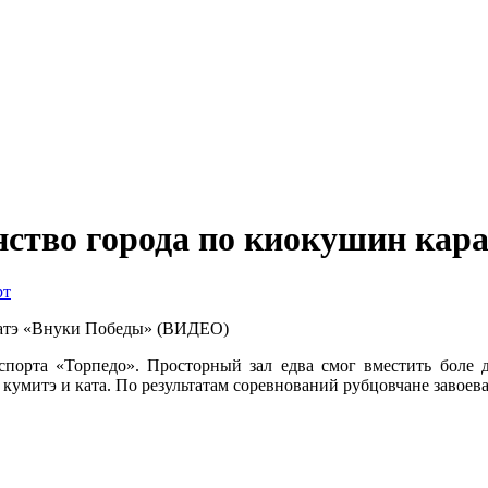
енство города по киокушин ка
рт
порта «Торпедо». Просторный зал едва смог вместить боле д
кумитэ и ката. По результатам соревнований рубцовчане завоева