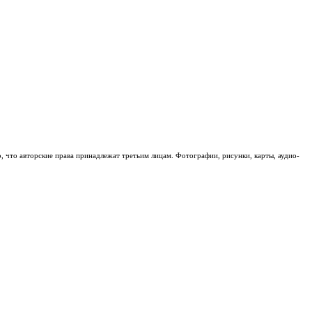
о, что авторские права принадлежат третьим лицам. Фотографии, рисунки, карты, аудио-