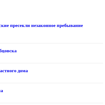
ские пресекли незаконное пребывание
бцовска
астного дома
на