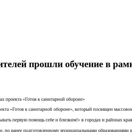
ителей прошли обучение в рамк
оекта «Готов к санитарной обороне», который посвящен массово
вать первую помощь себе и близким!» в городах и районах кра
е, по ранее подготовленному муниципальными образованиями р