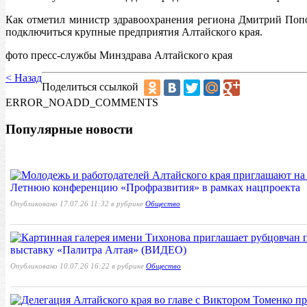
Как отметил министр здравоохранения региона Дмитрий Попо
подключиться крупные предприятия Алтайского края.
фото пресс-службы Минздрава Алтайского края
< Назад
Поделиться ссылкой
ERROR_NOADD_COMMENTS
Популярные новости
Летнюю конференцию «Профразвития» в рамках нацпроекта
Опубликовано 17.07.26 11:32 в рубрике
Общество
выставку «Палитра Алтая» (ВИДЕО)
Опубликовано 10.07.26 16:22 в рубрике
Общество