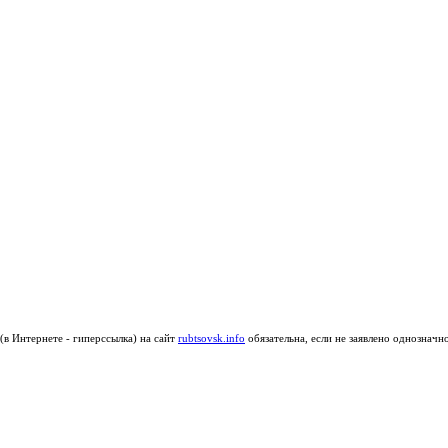
в Интернете - гиперссылка) на сайт
rubtsovsk.info
обязательна, если не заявлено однозначн