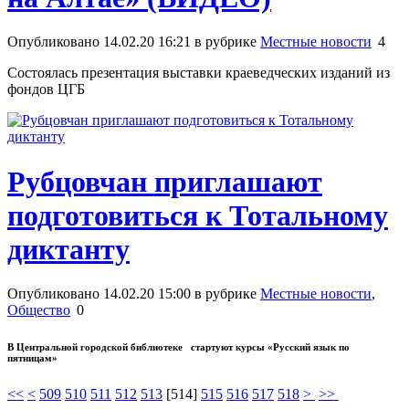
Опубликовано 14.02.20 16:21 в рубрике
Местные новости
4
Состоялась презентация выставки краеведческих изданий из
фондов ЦГБ
Рубцовчан приглашают
подготовиться к Тотальному
диктанту
Опубликовано 14.02.20 15:00 в рубрике
Местные новости
,
Общество
0
В Центральной городской библиотеке стартуют курсы «Русский язык по
пятницам»
<<
<
509
510
511
512
513
[
514
]
515
516
517
518
>
>>