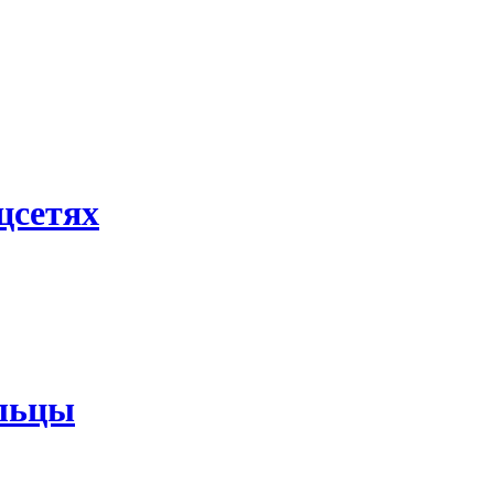
цсетях
льцы