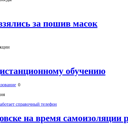
зялись за пошив масок
укции
дистанционному обучению
зование
0
ция
овске на время самоизоляции 