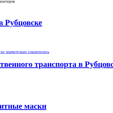
лонтеров
в Рубцовске
твенного транспорта в Рубцовс
щитные маски