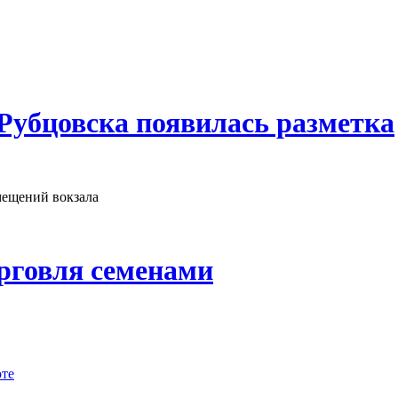
Рубцовска появилась разметка
мещений вокзала
орговля семенами