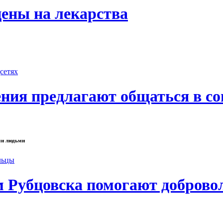
цены на лекарства
ния предлагают общаться в со
ми людьми
 Рубцовска помогают доброво