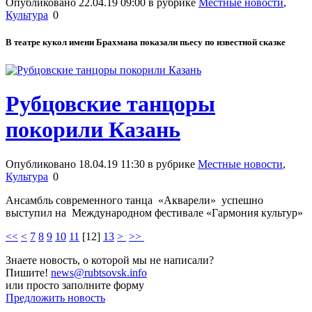
Опубликовано 22.04.19 09:00 в рубрике
Местные новости
,
Культура
0
В театре кукол имени Брахмана показали пьесу по известной сказке
Рубцовские танцоры
покорили Казань
Опубликовано 18.04.19 11:30 в рубрике
Местные новости
,
Культура
0
Ансамбль современного танца «Акварели» успешно
выступил на Международном фестивале «Гармония культур»
<<
<
7
8
9
10
11
[
12
]
13
>
>>
Знаете новость, о которой мы не написали?
Пишите!
news@rubtsovsk.info
или просто заполните форму
Предложить новость