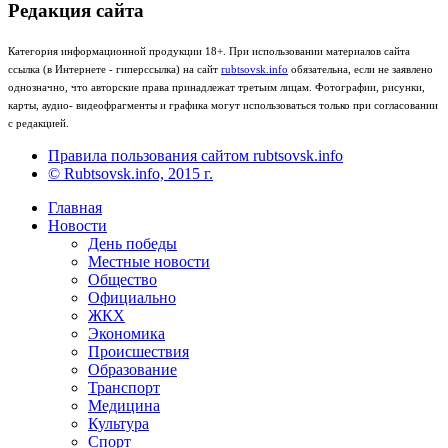
Редакция сайта
Категория информационной продукции 18+. При использовании материалов сайта
ссылка (в Интернете - гиперссылка) на сайт
rubtsovsk.info
обязательна, если не заявлено
однозначно, что авторские права принадлежат третьим лицам. Фотографии, рисунки,
карты, аудио- видеофрагменты и графика могут использоваться только при согласовании
с редакцией.
Правила пользования сайтом rubtsovsk.info
© Rubtsovsk.info, 2015 г.
Главная
Новости
День победы
Местные новости
Общество
Официально
ЖКХ
Экономика
Происшествия
Образование
Транспорт
Медицина
Культура
Спорт