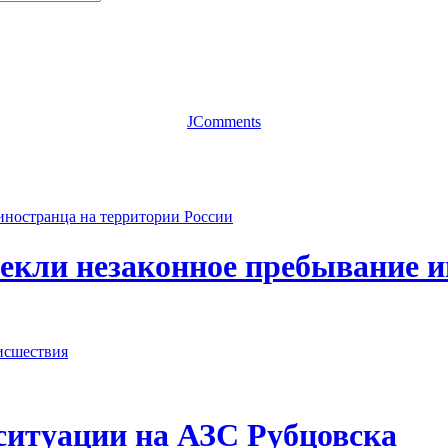
JComments
секли незаконное пребывание 
исшествия
ситуации на АЗС Рубцовска