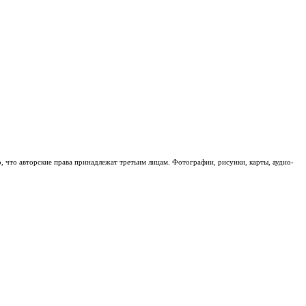
о, что авторские права принадлежат третьим лицам. Фотографии, рисунки, карты, аудио-