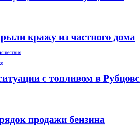
крыли кражу из частного дома
исшествия
ситуации с топливом в Рубцовс
орядок продажи бензина