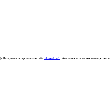
в Интернете - гиперссылка) на сайт
rubtsovsk.info
обязательна, если не заявлено однозначн