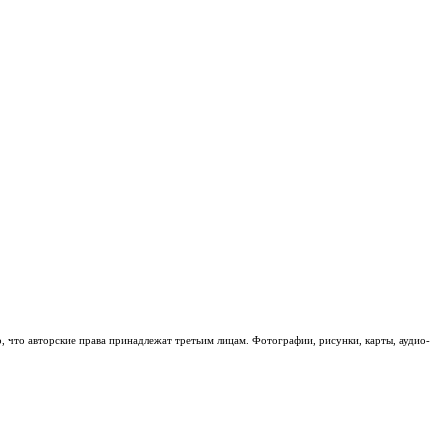
о, что авторские права принадлежат третьим лицам. Фотографии, рисунки, карты, аудио-