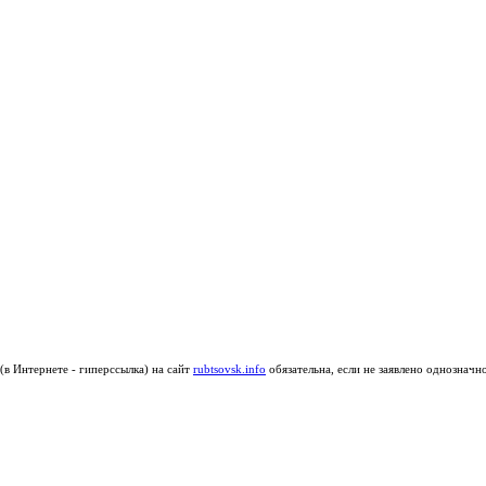
в Интернете - гиперссылка) на сайт
rubtsovsk.info
обязательна, если не заявлено однозначн