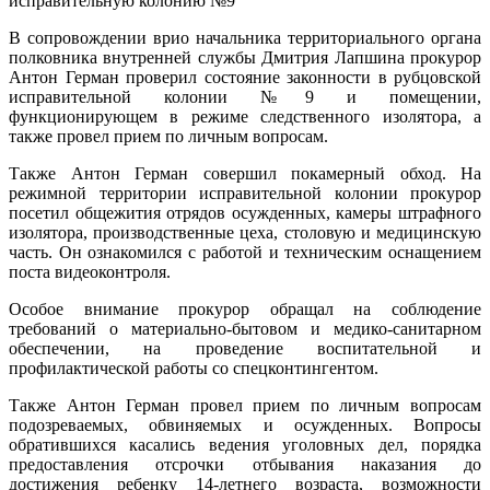
В сопровождении врио начальника территориального органа
полковника внутренней службы Дмитрия Лапшина прокурор
Антон Герман проверил состояние законности в рубцовской
исправительной колонии №9 и помещении,
функционирующем в режиме следственного изолятора, а
также провел прием по личным вопросам.
Также Антон Герман совершил покамерный обход. На
режимной территории исправительной колонии прокурор
посетил общежития отрядов осужденных, камеры штрафного
изолятора, производственные цеха, столовую и медицинскую
часть. Он ознакомился с работой и техническим оснащением
поста видеоконтроля.
Особое внимание прокурор обращал на соблюдение
требований о материально-бытовом и медико-санитарном
обеспечении, на проведение воспитательной и
профилактической работы со спецконтингентом.
Также Антон Герман провел прием по личным вопросам
подозреваемых, обвиняемых и осужденных. Вопросы
обратившихся касались ведения уголовных дел, порядка
предоставления отсрочки отбывания наказания до
достижения ребенку 14-летнего возраста, возможности